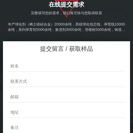
在线提交需求
完整填写您的需求，我们将尽快与您取得联系
年产球化剂（稀土镁硅合金）20000余吨，髙镁球化包芯线、孕育线10000
余吨，系列孕育剂5000余吨，集渣剂3000余吨，管模粉5000余吨，铸造涂
料1000余吨。产品产销世界各地
提交留言 / 获取样品