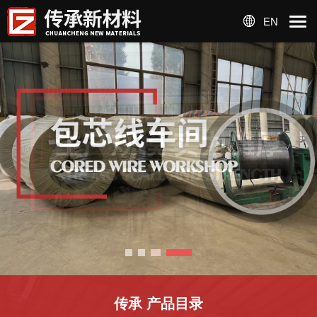
EN
传承 产品目录