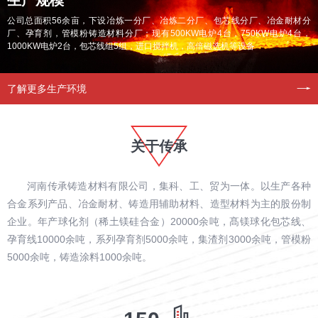
生产规模
公司总面积56余亩，下设冶炼一分厂、冶炼二分厂、包芯线分厂、冶金耐材分
厂、孕育剂，管模粉铸造材料分厂；现有500KW电炉4台，750KW电炉4台，
1000KW电炉2台，包芯线组5组，进口搅拌机，高倍磁选机等设备
了解更多生产环境
关于传承
河南传承铸造材料有限公司，集科、工、贸为一体。以生产各种
合金系列产品、冶金耐材、铸造用辅助材料、造型材料为主的股份制
企业。年产球化剂（稀土镁硅合金）20000余吨，髙镁球化包芯线、
孕育线10000余吨，系列孕育剂5000余吨，集渣剂3000余吨，管模粉
5000余吨，铸造涂料1000余吨。