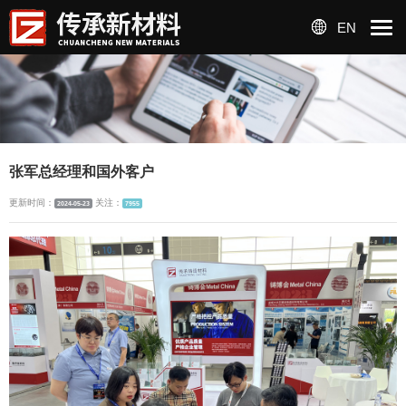
EN
张军总经理和国外客户
更新时间：
关注：
2024-05-23
7955