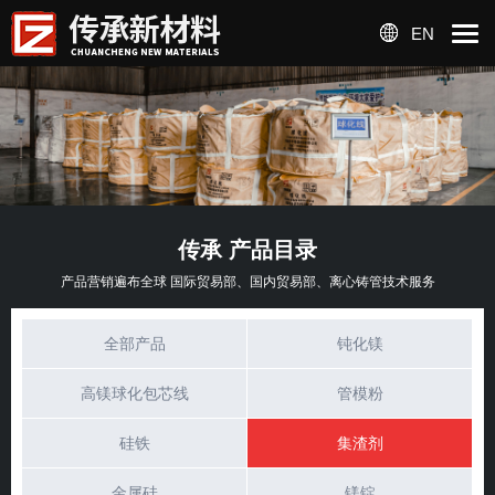
EN
传承 产品目录
产品营销遍布全球 国际贸易部、国内贸易部、离心铸管技术服务
全部产品
钝化镁
高镁球化包芯线
管模粉
硅铁
集渣剂
金属硅
镁锭