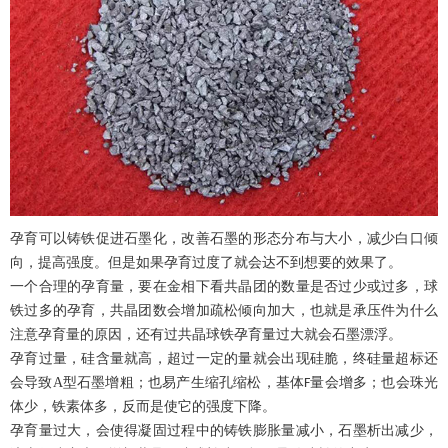
孕育可以铸铁促进石墨化，改善石墨的形态分布与大小，减少白口倾
向，提高强度。但是如果孕育过度了就会达不到想要的效果了。
一个合理的孕育量，要在金相下看共晶团的数量是否过少或过多，球
铁过多的孕育，共晶团数会增加疏松倾向加大，也就是承压件为什么
注意孕育量的原因，还有过共晶球铁孕育量过大就会石墨漂浮。
孕育过量，硅含量就高，超过一定的量就会出现硅脆，终硅量超标还
会导致
A
型石墨增粗；也易产生缩孔缩松，基体
量会增多；也会珠光
F
体少，铁素体多，反而是使它的强度下降。
孕育量过大，会使得凝固过程中的铸铁膨胀量减小，石墨析出减少，