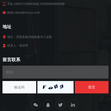
手机:18503726866张昭,18568868888张静
邮箱:cathy@hncczz.com
地址
地址：安阳县曲沟镇南曲沟工业园
联系人：张经理
留言联系
提交