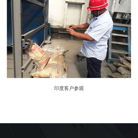
印度客户参观