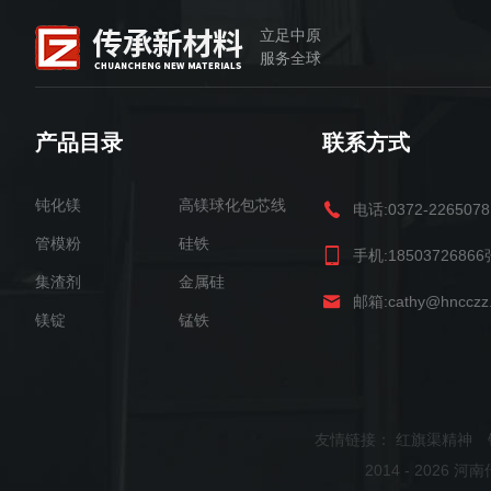
立足中原
服务全球
产品目录
联系方式
钝化镁
高镁球化包芯线
电话:0372-2265078
管模粉
硅铁
手机:18503726866
集渣剂
金属硅
邮箱:cathy@hncczz
镁锭
锰铁
友情链接：
红旗渠精神
2014 - 2026