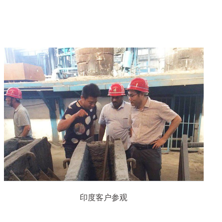
印度客户参观