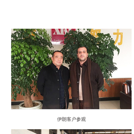
伊朗客户参观