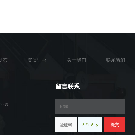
动态
资质证书
关于我们
联系我们
留言联系
工业园
提交