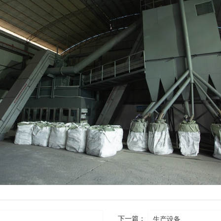
下一篇：
生产设备