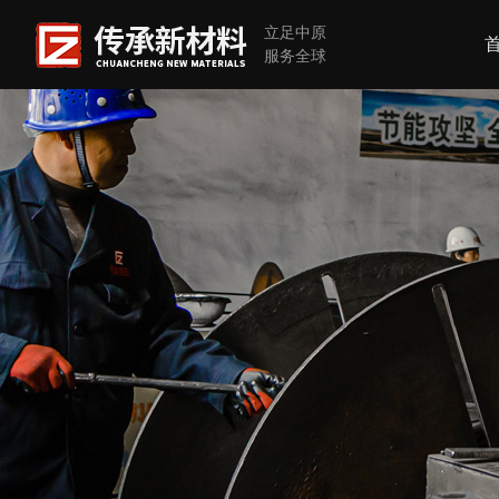
立足中原
服务全球