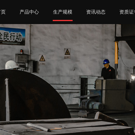
首页
产品中心
生产规模
资讯动态
资质证